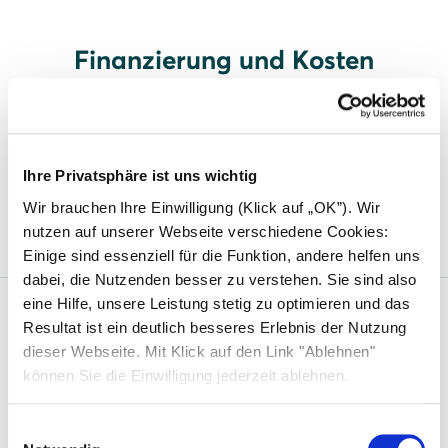
Finanzierung und Kosten
Finanzierung einer Photovoltaikanlage
Eine Solaranlage mieten oder kaufen: Wann
Ihre Privatsphäre ist uns wichtig
lohnt sich was?
Wir brauchen Ihre Einwilligung (Klick auf „OK”). Wir
nutzen auf unserer Webseite verschiedene Cookies:
Einige sind essenziell für die Funktion, andere helfen uns
dabei, die Nutzenden besser zu verstehen. Sie sind also
eine Hilfe, unsere Leistung stetig zu optimieren und das
Resultat ist ein deutlich besseres Erlebnis der Nutzung
Solarwatt
dieser Webseite. Mit Klick auf den Link "Ablehnen"
können Sie die Einwilligung jederzeit ablehnen.
Über uns
Was uns einzigartig macht
Einwilligungsauswahl