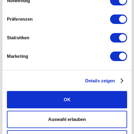
Notwendig
Nachhaltigkeit
Standorte
Präferenzen
Karriere
News
Statistiken
Presse
Marketing
FAQ Solarwatt
Kontakt aufnehmen
Details zeigen
OK
Ratgeber
Auswahl erlauben
Kategorie Bau und Recht