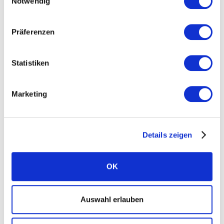
Notwendig
Nachhaltigkeit
Standorte
Präferenzen
Karriere
News
Statistiken
Presse
Marketing
FAQ Solarwatt
Kontakt aufnehmen
Details zeigen
OK
Ratgeber
Auswahl erlauben
Kategorie Bau und Recht