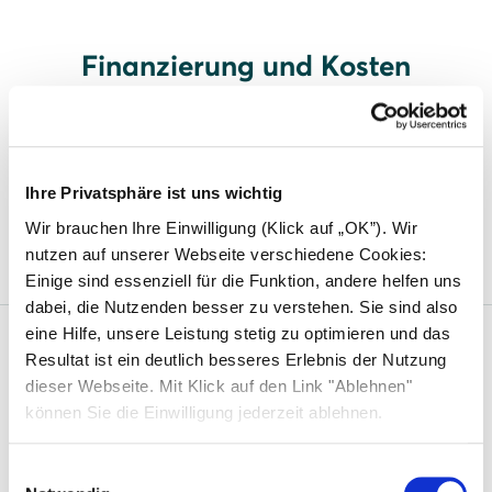
Finanzierung und Kosten
Finanzierung einer Photovoltaikanlage
Eine Solaranlage mieten oder kaufen: Wann
Ihre Privatsphäre ist uns wichtig
lohnt sich was?
Wir brauchen Ihre Einwilligung (Klick auf „OK”). Wir
nutzen auf unserer Webseite verschiedene Cookies:
Einige sind essenziell für die Funktion, andere helfen uns
dabei, die Nutzenden besser zu verstehen. Sie sind also
eine Hilfe, unsere Leistung stetig zu optimieren und das
Resultat ist ein deutlich besseres Erlebnis der Nutzung
Solarwatt
dieser Webseite. Mit Klick auf den Link "Ablehnen"
können Sie die Einwilligung jederzeit ablehnen.
Über uns
Was uns einzigartig macht
Einwilligungsauswahl