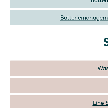
Batter
Batteriemanagemen
Was
Eine 