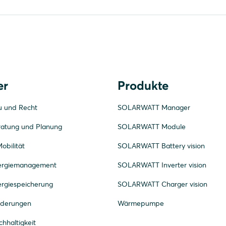
er
Produkte
u und Recht
SOLARWATT Manager
ratung und Planung
SOLARWATT Module
obilität
SOLARWATT Battery vision
nergiemanagement
SOLARWATT Inverter vision
ergiespeicherung
SOLARWATT Charger vision
rderungen
Wärmepumpe
hhaltigkeit