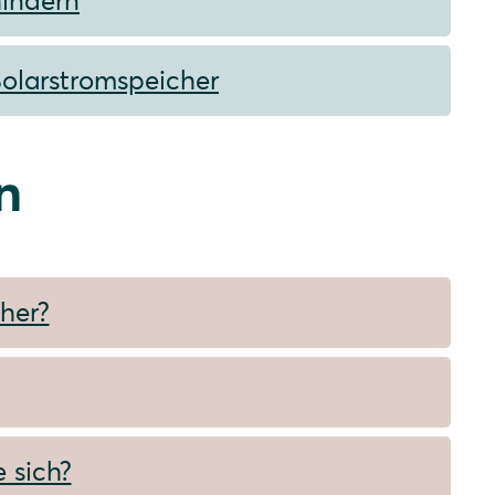
hindern
Solarstromspeicher
n
her?
 sich?