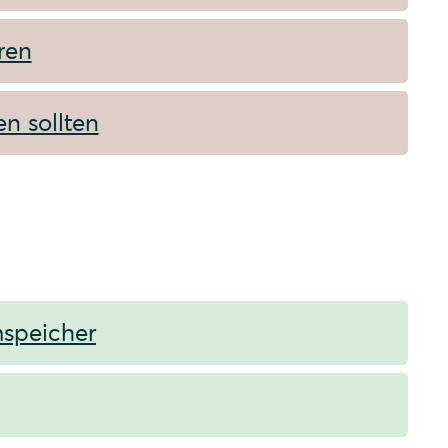
ren
en sollten
mspeicher