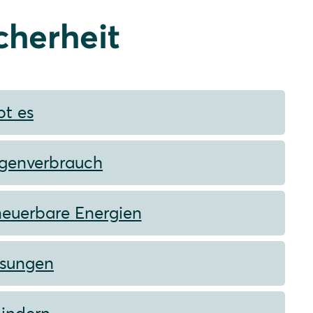
cherheit
bt es
igenverbrauch
neuerbare Energien
ösungen