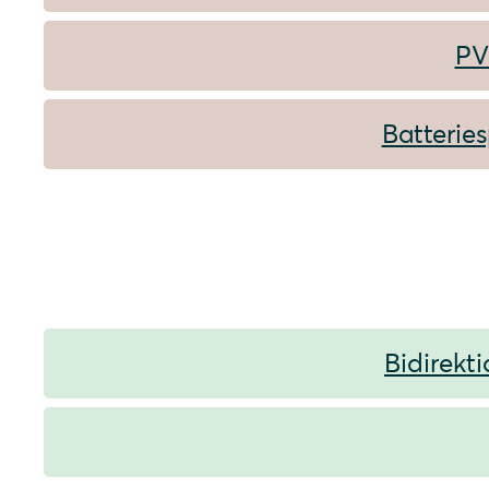
PV
Batteries
Bidirekt