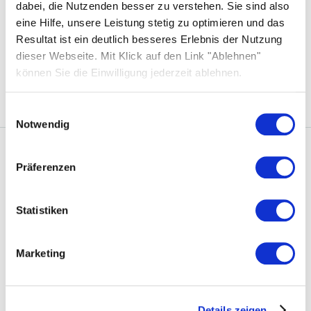
dabei, die Nutzenden besser zu verstehen. Sie sind also
Bidirektionales Laden – Das Elektroauto als
eine Hilfe, unsere Leistung stetig zu optimieren und das
Stromspeicher
Resultat ist ein deutlich besseres Erlebnis der Nutzung
dieser Webseite. Mit Klick auf den Link "Ablehnen"
Photovoltaik Eigenverbrauch
können Sie die Einwilligung jederzeit ablehnen.
Einwilligungsauswahl
Notwendig
Solarwatt
Präferenzen
Über uns
Statistiken
Was uns einzigartig macht
Nachhaltigkeit
Marketing
Standorte
Karriere
Details zeigen