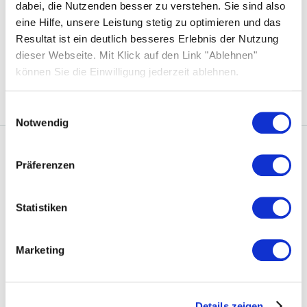
dabei, die Nutzenden besser zu verstehen. Sie sind also
Bidirektionales Laden – Das Elektroauto als
eine Hilfe, unsere Leistung stetig zu optimieren und das
Stromspeicher
Resultat ist ein deutlich besseres Erlebnis der Nutzung
dieser Webseite. Mit Klick auf den Link "Ablehnen"
Photovoltaik Eigenverbrauch
können Sie die Einwilligung jederzeit ablehnen.
Einwilligungsauswahl
Notwendig
Solarwatt
Präferenzen
Über uns
Statistiken
Was uns einzigartig macht
Nachhaltigkeit
Marketing
Standorte
Karriere
Details zeigen