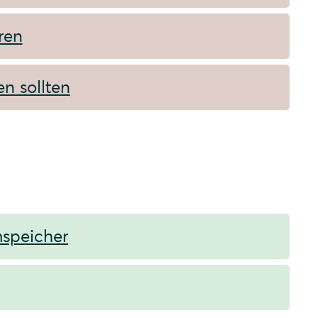
ren
en sollten
mspeicher