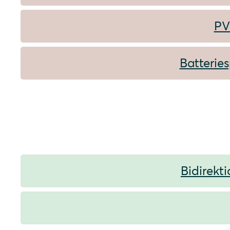
PV
Batteries
Bidirekt