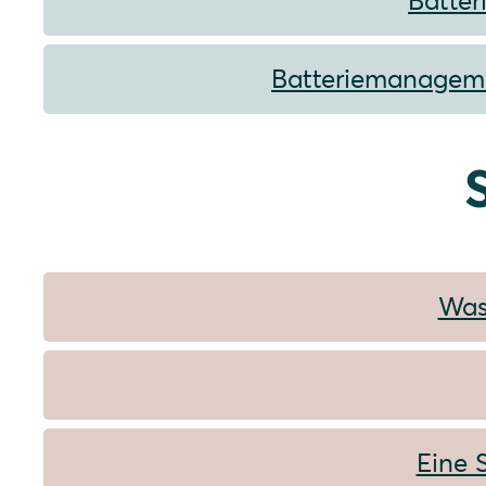
Batter
Batteriemanagemen
Was
Eine 