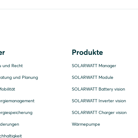
er
Produkte
u und Recht
SOLARWATT Manager
ratung und Planung
SOLARWATT Module
obilität
SOLARWATT Battery vision
nergiemanagement
SOLARWATT Inverter vision
ergiespeicherung
SOLARWATT Charger vision
rderungen
Wärmepumpe
hhaltigkeit