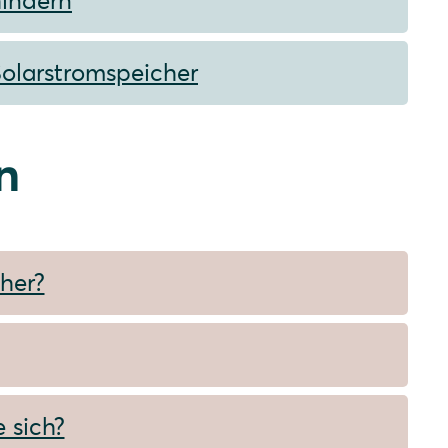
hindern
Solarstromspeicher
n
her?
 sich?