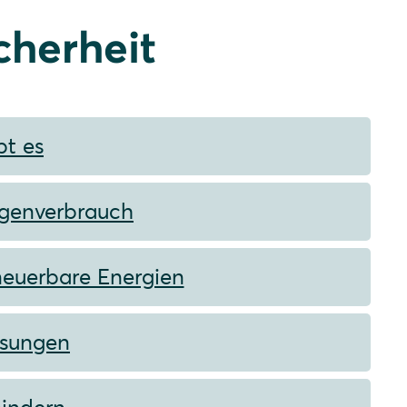
cherheit
bt es
igenverbrauch
neuerbare Energien
ösungen