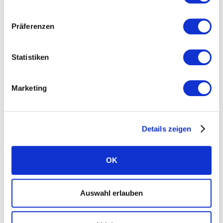
Standorte
Präferenzen
Karriere
News
Statistiken
Presse
FAQ Solarwatt
Marketing
Kontakt aufnehmen
Details zeigen
OK
Ratgeber
Auswahl erlauben
Kategorie Bau und Recht