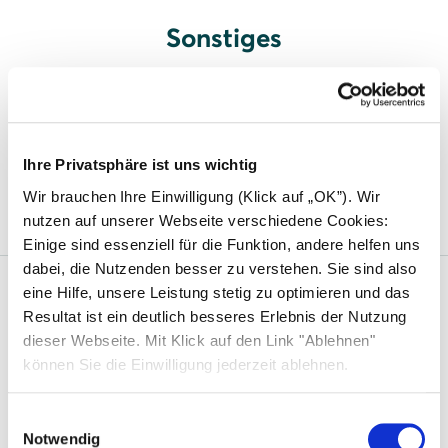
Sonstiges
Solar-Carport
Photovoltaik für Parkplatzüberdachung
Ihre Privatsphäre ist uns wichtig
einsetzen
Wir brauchen Ihre Einwilligung (Klick auf „OK”). Wir
nutzen auf unserer Webseite verschiedene Cookies:
Einige sind essenziell für die Funktion, andere helfen uns
dabei, die Nutzenden besser zu verstehen. Sie sind also
eine Hilfe, unsere Leistung stetig zu optimieren und das
Solarwatt
Resultat ist ein deutlich besseres Erlebnis der Nutzung
dieser Webseite. Mit Klick auf den Link "Ablehnen"
Über uns
können Sie die Einwilligung jederzeit ablehnen.
Was uns einzigartig macht
Einwilligungsauswahl
Nachhaltigkeit
Notwendig