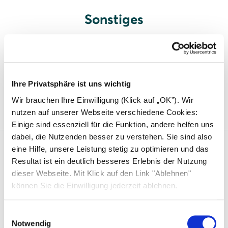
Sonstiges
Solar-Carport
Photovoltaik für Parkplatzüberdachung
Ihre Privatsphäre ist uns wichtig
einsetzen
Wir brauchen Ihre Einwilligung (Klick auf „OK”). Wir
nutzen auf unserer Webseite verschiedene Cookies:
Einige sind essenziell für die Funktion, andere helfen uns
dabei, die Nutzenden besser zu verstehen. Sie sind also
eine Hilfe, unsere Leistung stetig zu optimieren und das
Solarwatt
Resultat ist ein deutlich besseres Erlebnis der Nutzung
dieser Webseite. Mit Klick auf den Link "Ablehnen"
Über uns
können Sie die Einwilligung jederzeit ablehnen.
Was uns einzigartig macht
Einwilligungsauswahl
Nachhaltigkeit
Notwendig