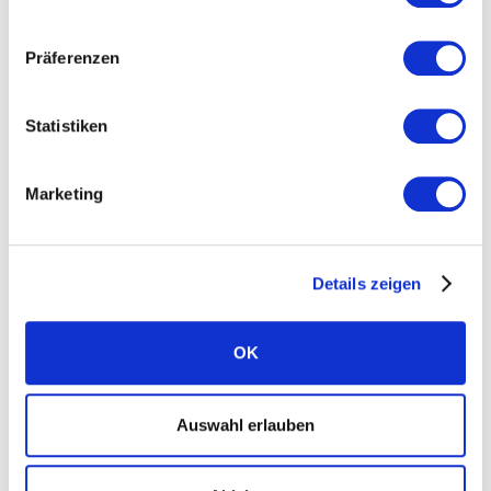
Standorte
Präferenzen
Karriere
News
Statistiken
Presse
FAQ Solarwatt
Marketing
Kontakt aufnehmen
Details zeigen
OK
Ratgeber
Auswahl erlauben
Kategorie Bau und Recht