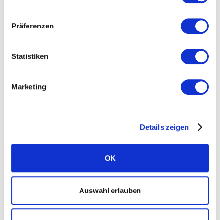
Standorte
Präferenzen
Karriere
News
Statistiken
Presse
FAQ Solarwatt
Marketing
Kontakt aufnehmen
Details zeigen
OK
Ratgeber
Auswahl erlauben
Kategorie Bau und Recht