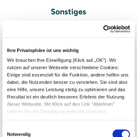
Sonstiges
Solar-Carport
Photovoltaik für Parkplatzüberdachung
Ihre Privatsphäre ist uns wichtig
einsetzen
Wir brauchen Ihre Einwilligung (Klick auf „OK”). Wir
nutzen auf unserer Webseite verschiedene Cookies:
Einige sind essenziell für die Funktion, andere helfen uns
dabei, die Nutzenden besser zu verstehen. Sie sind also
eine Hilfe, unsere Leistung stetig zu optimieren und das
Solarwatt
Resultat ist ein deutlich besseres Erlebnis der Nutzung
dieser Webseite. Mit Klick auf den Link "Ablehnen"
Über uns
können Sie die Einwilligung jederzeit ablehnen.
Was uns einzigartig macht
Einwilligungsauswahl
Nachhaltigkeit
Notwendig