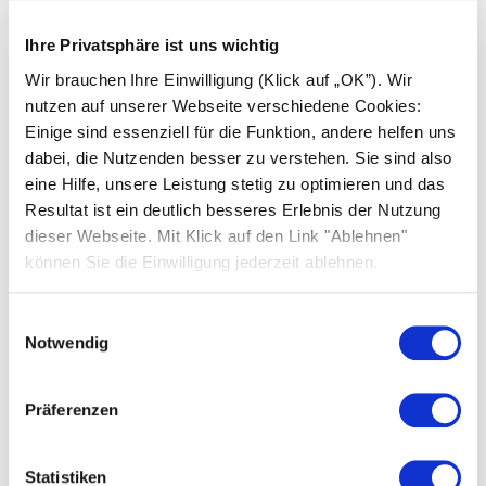
Energieeinsparung und
Ihre Privatsphäre ist uns wichtig
Kostenoptimierung
Wir brauchen Ihre Einwilligung (Klick auf „OK”). Wir
nutzen auf unserer Webseite verschiedene Cookies:
Einige sind essenziell für die Funktion, andere helfen uns
Stromgestehungskosten, Strompreis und
dabei, die Nutzenden besser zu verstehen. Sie sind also
Stromkosten verstehen
eine Hilfe, unsere Leistung stetig zu optimieren und das
Resultat ist ein deutlich besseres Erlebnis der Nutzung
Stromkosten senken mit Solarstrom und
dieser Webseite. Mit Klick auf den Link "Ablehnen"
Energiespartipps
können Sie die Einwilligung jederzeit ablehnen.
Stromkostenrechner: Stromkosten pro
Einwilligungsauswahl
Monat und Jahr berechnen
Notwendig
Stromverbrauch im Einfamilienhaus: Was ist
normal?
Präferenzen
Statistiken