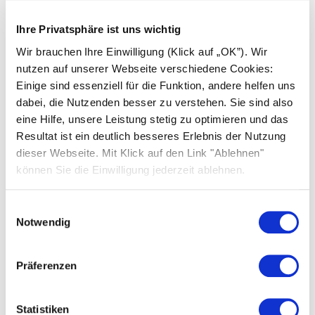
Energieeinsparung und
Ihre Privatsphäre ist uns wichtig
Kostenoptimierung
Wir brauchen Ihre Einwilligung (Klick auf „OK”). Wir
nutzen auf unserer Webseite verschiedene Cookies:
Einige sind essenziell für die Funktion, andere helfen uns
Stromgestehungskosten, Strompreis und
dabei, die Nutzenden besser zu verstehen. Sie sind also
Stromkosten verstehen
eine Hilfe, unsere Leistung stetig zu optimieren und das
Resultat ist ein deutlich besseres Erlebnis der Nutzung
Stromkosten senken mit Solarstrom und
dieser Webseite. Mit Klick auf den Link "Ablehnen"
Energiespartipps
können Sie die Einwilligung jederzeit ablehnen.
Stromkostenrechner: Stromkosten pro
Einwilligungsauswahl
Monat und Jahr berechnen
Notwendig
Stromverbrauch im Einfamilienhaus: Was ist
normal?
Präferenzen
Statistiken