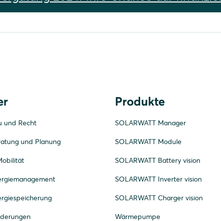
er
Produkte
u und Recht
SOLARWATT Manager
ratung und Planung
SOLARWATT Module
obilität
SOLARWATT Battery vision
nergiemanagement
SOLARWATT Inverter vision
ergiespeicherung
SOLARWATT Charger vision
rderungen
Wärmepumpe