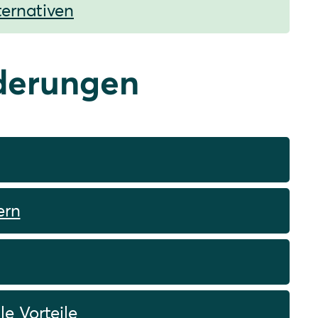
ternativen
rderungen
ern
e Vorteile