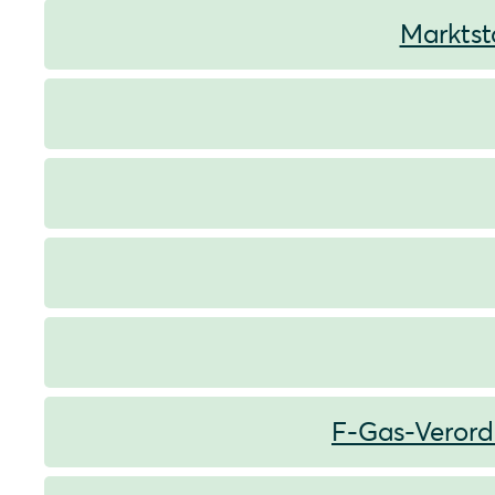
Marktst
F-Gas-Veror