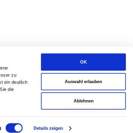
OK
dene
esser zu
Auswahl erlauben
t ein deutlich
Sie die
Ablehnen
powering a better tomorrow
g
Details zeigen