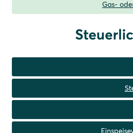
Gas- oder
Steuerli
St
Einspeise