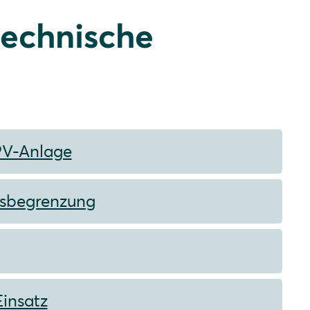
technische
 PV-Anlage
gsbegrenzung
Einsatz