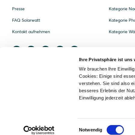
Presse
Kategorie Nac
FAQ Solarwatt
Kategorie Pho
Kontakt aufnehmen
Kategorie W
Ihre Privatsphäre ist uns 
Wir brauchen Ihre Einwilli
Cookies: Einige sind essen
verstehen. Sie sind also ei
besseres Erlebnis der Nut
Einwilligung jederzeit able
Einwilligungsauswahl
© 2021 - 2026
Impressum
Dat
DE
Notwendig