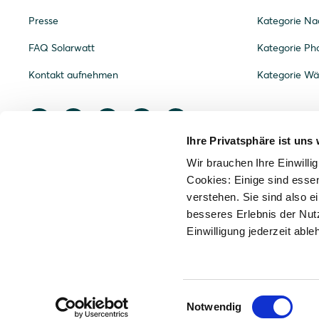
Presse
Kategorie Nac
FAQ Solarwatt
Kategorie Pho
Kontakt aufnehmen
Kategorie W
Ihre Privatsphäre ist uns 
Wir brauchen Ihre Einwilli
Cookies: Einige sind essen
verstehen. Sie sind also ei
besseres Erlebnis der Nut
Einwilligung jederzeit able
Einwilligungsauswahl
© 2021 - 2026
Impressum
Dat
DE
Notwendig