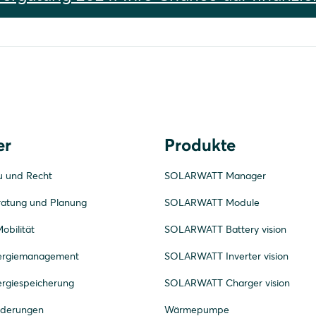
er
Produkte
u und Recht
SOLARWATT Manager
ratung und Planung
SOLARWATT Module
obilität
SOLARWATT Battery vision
nergiemanagement
SOLARWATT Inverter vision
ergiespeicherung
SOLARWATT Charger vision
rderungen
Wärmepumpe