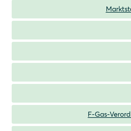
Marktst
F-Gas-Veror