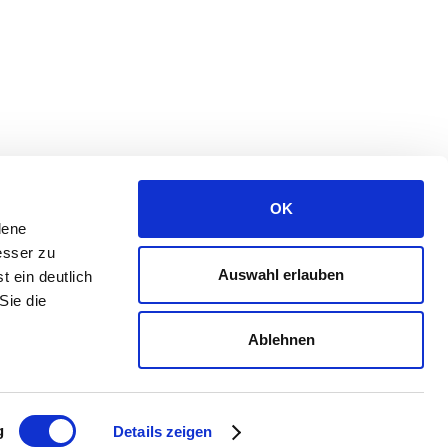
OK
dene
esser zu
Auswahl erlauben
t ein deutlich
Sie die
Ablehnen
powering a better tomorrow
g
Details zeigen