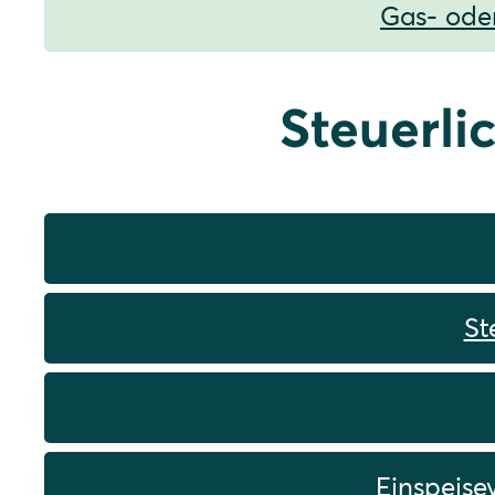
Gas- oder
Steuerli
St
Einspeise