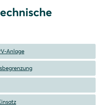
technische
 PV-Anlage
gsbegrenzung
Einsatz