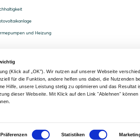
hhaltigkeit
tovoltaikanlage
ärmepumpen und Heizung
wichtig
gung (Klick auf „OK”). Wir nutzen auf unserer Webseite verschie
ziell für die Funktion, andere helfen uns dabei, die Nutzenden b
ne Hilfe, unsere Leistung stetig zu optimieren und das Resultat is
zung dieser Webseite. Mit Klick auf den Link "Ablehnen" können 
hnen.
enschutzerklärung
Barrierefreiheit
AGB
Governance
Präferenzen
Statistiken
Marketin