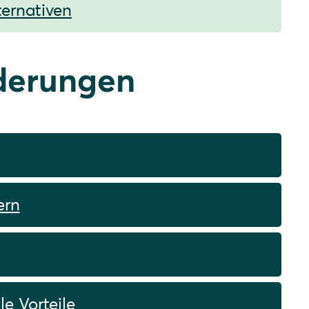
ternativen
rderungen
ern
e Vorteile