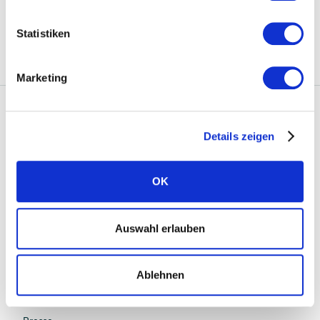
Einspeisevergütung 2024: Ihre Chance auf
finanzielle Vorteile
Statistiken
Marketing
Solarwatt
Details zeigen
Über uns
OK
Was uns einzigartig macht
Nachhaltigkeit
Auswahl erlauben
Standorte
Karriere
Ablehnen
News