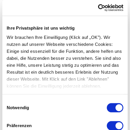
F-Gas-Verordnung und das „Verbot“ von
Monoblock-Wärmepumpen
Gas- oder Ölheizung austauschen: Das sind
Ihre Privatsphäre ist uns wichtig
die Alternativen
Wir brauchen Ihre Einwilligung (Klick auf „OK”). Wir
nutzen auf unserer Webseite verschiedene Cookies:
Einige sind essenziell für die Funktion, andere helfen uns
Steuerliche Aspekte und
dabei, die Nutzenden besser zu verstehen. Sie sind also
Förderungen
eine Hilfe, unsere Leistung stetig zu optimieren und das
Resultat ist ein deutlich besseres Erlebnis der Nutzung
dieser Webseite. Mit Klick auf den Link "Ablehnen"
Photovoltaik und Steuern
können Sie die Einwilligung jederzeit ablehnen.
Steuerliche Behandlung von
Einwilligungsauswahl
Batteriespeichern
Notwendig
Abschreibung von Photovoltaikanlagen
Präferenzen