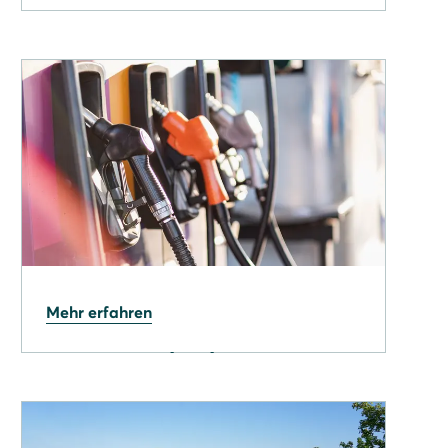
10.04.2026
Reicht Ihr Speicher noch
aus? So holen Sie mehr aus
Ihrer PV-Anlage.
20.03.2026
Mehr erfahren
Während Spritpreise
steigen: Mit Solarstrom für
unter 1,20 € fahren