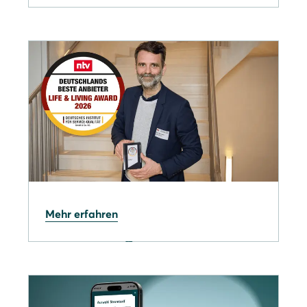
24.04.2026
Wärmepumpe nachrüsten:
Schluss mit lückenhaften
Angeboten
27.03.2026
Mehr erfahren
Solarwatt gewinnt Life &
Living Award 2026