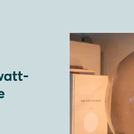
watt-
e