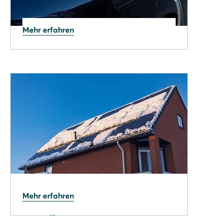
Mehr erfahren
30.01.2026
THG-Prämie 2026 sichern:
Jährlicher Bonus fürs E-
Auto
09.01.2026
Mehr erfahren
Was § 9 EEG heute für PV-