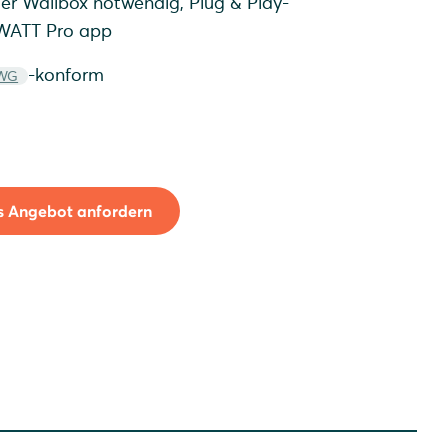
der Wallbox notwendig, Plug & Play-
RWATT Pro app
-konform
nWG
s Angebot anfordern