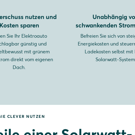
erschuss nutzen und
Unabhängig v
Kosten sparen
schwankenden Strom
en Sie Ihr Elektroauto
Befreien Sie sich von st
chlagbar günstig und
Energiekosten und steuern
ltbewusst mit grünem
Ladekosten selbst mit
trom direkt vom eigenen
Solarwatt-System
Dach.
IE CLEVER NUTZEN
eile einer Solarwatt-