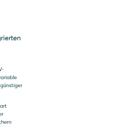
rierten
V-
variable
 günstiger
art
er
chern