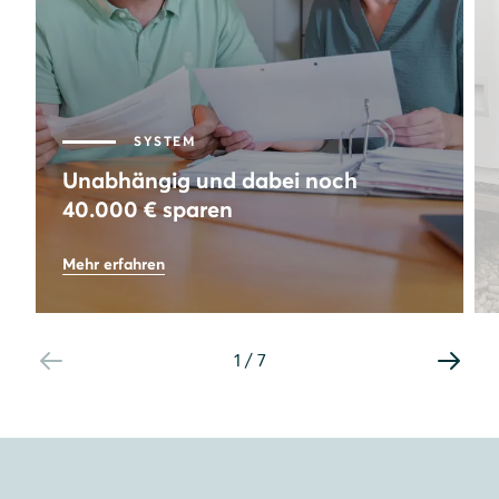
SYSTEM
Unabhängig und dabei noch
40.000 € sparen
73
%
Mehr erfahren
Autarkie
8,64
kWp
Leistung PV-Anlage
1
/
7
40.000
€
Gesamtersparnis