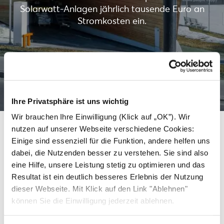
Solarwatt-Anlagen jährlich tausende Euro an
Stromkosten ein.
Mehr erfahren
Ihre Privatsphäre ist uns wichtig
Wir brauchen Ihre Einwilligung (Klick auf „OK”). Wir
nutzen auf unserer Webseite verschiedene Cookies:
Einige sind essenziell für die Funktion, andere helfen uns
Weitere Dächer, die saubere
dabei, die Nutzenden besser zu verstehen. Sie sind also
eine Hilfe, unsere Leistung stetig zu optimieren und das
Energie mit Solarwatt
Resultat ist ein deutlich besseres Erlebnis der Nutzung
erzeugen.
dieser Webseite. Mit Klick auf den Link "Ablehnen"
können Sie die Einwilligung jederzeit ablehnen.