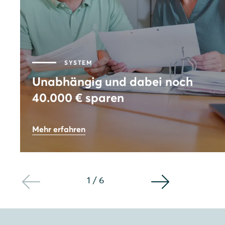
SYSTEM
Unabhängig und dabei noch
40.000 € sparen
73
%
Mehr erfahren
Autarkie
8,64
kWp
Leistung PV-Anlage
1
/
6
40.000
€
Gesamtersparnis