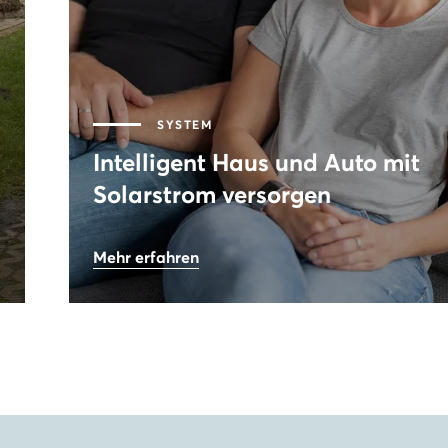
SYSTEM
Intelligent Haus und Auto mit
Solarstrom versorgen
54
%
Mehr erfahren
Autarkie
9,9
kWp
Leistung PV-Anlage
17.000
€
Gesamtersparnis