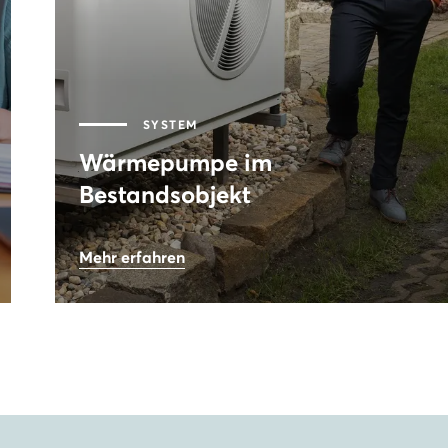
SYSTEM
Wärmepumpe im
Bestandsobjekt
19,3
kWp
Mehr erfahren
Leistung PV-Anlage
0,13
€
Stromkosten pro kWh
69
%
eingesparte Energie