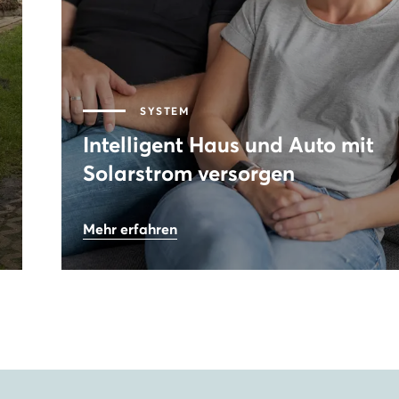
SYSTEM
Intelligent Haus und Auto mit
Solarstrom versorgen
54
%
Mehr erfahren
Autarkie
9,9
kWp
Leistung PV-Anlage
17.000
€
Gesamtersparnis