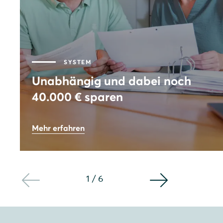
SYSTEM
Unabhängig und dabei noch
40.000 € sparen
73
%
Mehr erfahren
Autarkie
8,64
kWp
Leistung PV-Anlage
1
/
6
40.000
€
Gesamtersparnis