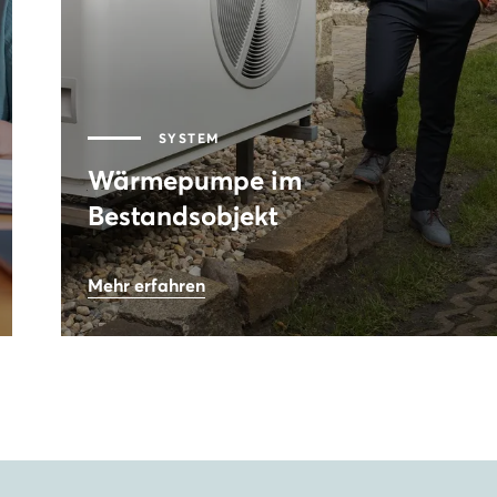
SYSTEM
Wärmepumpe im
Bestandsobjekt
19,3
kWp
Mehr erfahren
Leistung PV-Anlage
0,13
€
Stromkosten pro kWh
69
%
eingesparte Energie