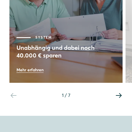
SYSTEM
Unabhängig und dabei noch
40.000 € sparen
73
%
Mehr erfahren
Autarkie
8,64
kWp
Leistung PV-Anlage
1
/
7
40.000
€
Gesamtersparnis