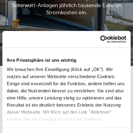
Solarwatt-Anlagen jährlich tausende Euro an
Stromkosten ein.
Mehr erfahren
Ihre Privatsphäre ist uns wichtig
Wir brauchen Ihre Einwilligung (Klick auf „OK”). Wir
nutzen auf unserer Webseite verschiedene Cookies:
Einige sind essenziell für die Funktion, andere helfen uns
Weitere Dächer, die saubere
dabei, die Nutzenden besser zu verstehen. Sie sind also
eine Hilfe, unsere Leistung stetig zu optimieren und das
Energie mit Solarwatt
Resultat ist ein deutlich besseres Erlebnis der Nutzung
erzeugen.
dieser Webseite. Mit Klick auf den Link "Ablehnen"
können Sie die Einwilligung jederzeit ablehnen.