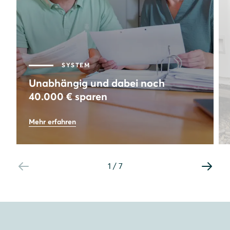
SYSTEM
Unabhängig und dabei noch
40.000 € sparen
73
%
Mehr erfahren
Autarkie
8,64
kWp
Leistung PV-Anlage
1
/
7
40.000
€
Gesamtersparnis