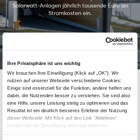
Solarwatt-Anlagen jährlich tausende Euro an
Stromkosten ein.
Mehr erfahren
Ihre Privatsphäre ist uns wichtig
Wir brauchen Ihre Einwilligung (Klick auf „OK”). Wir
nutzen auf unserer Webseite verschiedene Cookies:
Einige sind essenziell für die Funktion, andere helfen uns
Weitere Dächer, die saubere
dabei, die Nutzenden besser zu verstehen. Sie sind also
eine Hilfe, unsere Leistung stetig zu optimieren und das
Energie mit Solarwatt
Resultat ist ein deutlich besseres Erlebnis der Nutzung
erzeugen.
dieser Webseite. Mit Klick auf den Link "Ablehnen"
können Sie die Einwilligung jederzeit ablehnen.