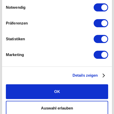
Einwilligungsauswahl
Notwendig
Präferenzen
Statistiken
Marketing
Photovoltaikanlage auf dem Berliner
Olympiastadion
Details zeigen
1.614 Photovoltaik-Module von Solarwatt
OK
225 t CO2 werden pro Jahr eingespart
Die Anlage deckt 11 % des lokalen
Auswahl erlauben
Strombedarfs.