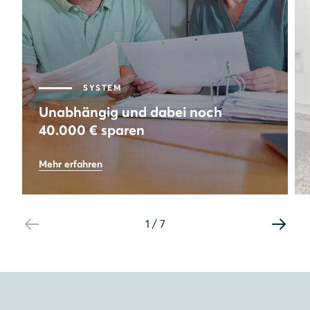
SYSTEM
Unabhängig und dabei noch
40.000 € sparen
73
%
Mehr erfahren
Autarkie
8,64
kWp
Leistung PV-Anlage
1
/
7
40.000
€
Gesamtersparnis