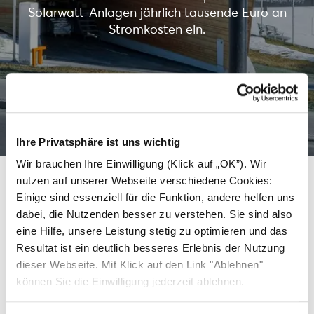
Solarwatt-Anlagen jährlich tausende Euro an
Stromkosten ein.
Mehr erfahren
Ihre Privatsphäre ist uns wichtig
Wir brauchen Ihre Einwilligung (Klick auf „OK”). Wir
nutzen auf unserer Webseite verschiedene Cookies:
Einige sind essenziell für die Funktion, andere helfen uns
Weitere Dächer, die saubere
dabei, die Nutzenden besser zu verstehen. Sie sind also
eine Hilfe, unsere Leistung stetig zu optimieren und das
Energie mit Solarwatt
Resultat ist ein deutlich besseres Erlebnis der Nutzung
erzeugen.
dieser Webseite. Mit Klick auf den Link "Ablehnen"
können Sie die Einwilligung jederzeit ablehnen.