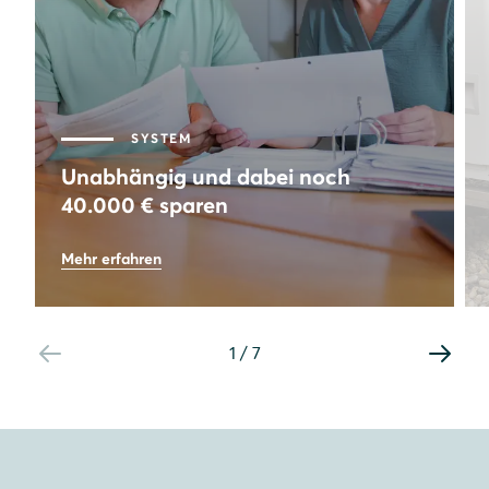
SYSTEM
Unabhängig und dabei noch
40.000 € sparen
73
%
Mehr erfahren
Autarkie
8,64
kWp
Leistung PV-Anlage
1
/
7
40.000
€
Gesamtersparnis