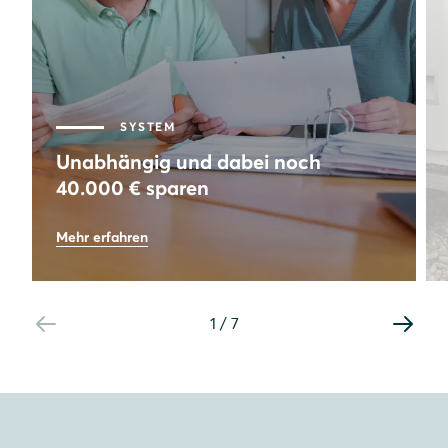
SYSTEM
Unabhängig und dabei noch
40.000 € sparen
73
%
Mehr erfahren
Autarkie
8,64
kWp
Leistung PV-Anlage
1
/
7
40.000
€
Gesamtersparnis