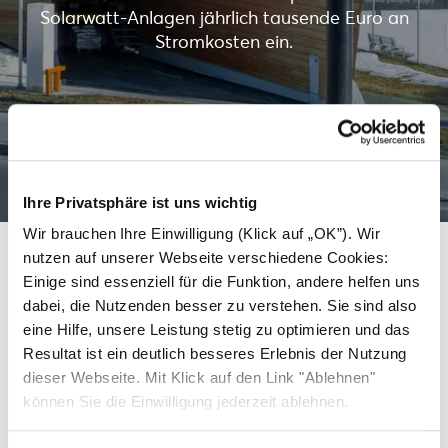
Solarwatt-Anlagen jährlich tausende Euro an
Stromkosten ein.
Mehr erfahren
Ihre Privatsphäre ist uns wichtig
Wir brauchen Ihre Einwilligung (Klick auf „OK”). Wir
nutzen auf unserer Webseite verschiedene Cookies:
Einige sind essenziell für die Funktion, andere helfen uns
Weitere Dächer, die saubere
dabei, die Nutzenden besser zu verstehen. Sie sind also
eine Hilfe, unsere Leistung stetig zu optimieren und das
Energie mit Solarwatt
Resultat ist ein deutlich besseres Erlebnis der Nutzung
erzeugen.
dieser Webseite. Mit Klick auf den Link "Ablehnen"
können Sie die Einwilligung jederzeit ablehnen.