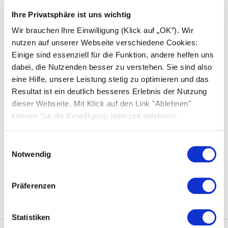
EU-Schiedsgerichtsstelle
Ihre Privatsphäre ist uns wichtig
Die Europäische Kommission stellt eine Plattform
Wir brauchen Ihre Einwilligung (Klick auf „OK”). Wir
zur Online-Streitbeilegung (OS) bereit, die Sie unter
nutzen auf unserer Webseite verschiedene Cookies:
http://ec.europa.eu/consumers/odr/
abrufen können.
Einige sind essenziell für die Funktion, andere helfen uns
dabei, die Nutzenden besser zu verstehen. Sie sind also
Zertifizierungen und Management-
eine Hilfe, unsere Leistung stetig zu optimieren und das
Systeme
Resultat ist ein deutlich besseres Erlebnis der Nutzung
dieser Webseite. Mit Klick auf den Link "Ablehnen"
Qualitätsmanagement: ISO 9001:2015
können Sie die Einwilligung jederzeit ablehnen.
Umweltmanagement: ISO 14001:2015
Einwilligungsauswahl
Notwendig
Arbeitsschutzmanagement: ISO 45001:2018
Energiemanagement: ISO 50001: 2018
Präferenzen
Statistiken