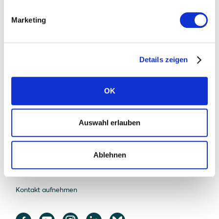
Solarwatt
Marketing
Über uns
Was uns einzigartig macht
Details zeigen
Nachhaltigkeit
OK
Standorte
Karriere
Auswahl erlauben
News
Presse
Ablehnen
FAQ Solarwatt
Kontakt aufnehmen