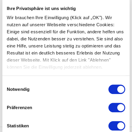
EU-Schiedsgerichtsstelle
Ihre Privatsphäre ist uns wichtig
Die Europäische Kommission stellt eine Plattform
Wir brauchen Ihre Einwilligung (Klick auf „OK”). Wir
zur Online-Streitbeilegung (OS) bereit, die Sie unter
nutzen auf unserer Webseite verschiedene Cookies:
http://ec.europa.eu/consumers/odr/
abrufen können.
Einige sind essenziell für die Funktion, andere helfen uns
dabei, die Nutzenden besser zu verstehen. Sie sind also
Zertifizierungen und Management-
eine Hilfe, unsere Leistung stetig zu optimieren und das
Systeme
Resultat ist ein deutlich besseres Erlebnis der Nutzung
dieser Webseite. Mit Klick auf den Link "Ablehnen"
Qualitätsmanagement: ISO 9001:2015
können Sie die Einwilligung jederzeit ablehnen.
Umweltmanagement: ISO 14001:2015
Einwilligungsauswahl
Notwendig
Arbeitsschutzmanagement: ISO 45001:2018
Energiemanagement: ISO 50001: 2018
Präferenzen
Statistiken