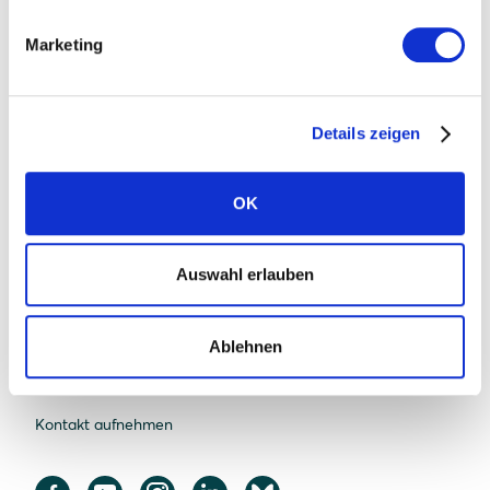
Solarwatt
Marketing
Über uns
Was uns einzigartig macht
Details zeigen
Nachhaltigkeit
OK
Standorte
Karriere
Auswahl erlauben
News
Presse
Ablehnen
FAQ Solarwatt
Kontakt aufnehmen