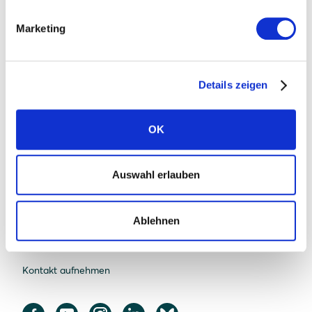
Solarwatt
Marketing
Über uns
Was uns einzigartig macht
Details zeigen
Nachhaltigkeit
OK
Standorte
Karriere
Auswahl erlauben
News
Presse
Ablehnen
FAQ Solarwatt
Kontakt aufnehmen