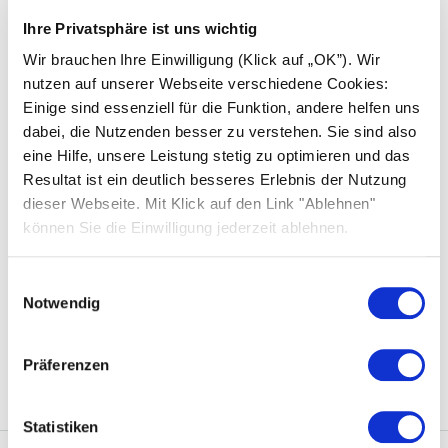
EU-Schiedsgerichtsstelle
Ihre Privatsphäre ist uns wichtig
Die Europäische Kommission stellt eine Plattform
Wir brauchen Ihre Einwilligung (Klick auf „OK”). Wir
zur Online-Streitbeilegung (OS) bereit, die Sie unter
nutzen auf unserer Webseite verschiedene Cookies:
http://ec.europa.eu/consumers/odr/
abrufen können.
Einige sind essenziell für die Funktion, andere helfen uns
dabei, die Nutzenden besser zu verstehen. Sie sind also
Zertifizierungen und Management-
eine Hilfe, unsere Leistung stetig zu optimieren und das
Systeme
Resultat ist ein deutlich besseres Erlebnis der Nutzung
dieser Webseite. Mit Klick auf den Link "Ablehnen"
Qualitätsmanagement: ISO 9001:2015
können Sie die Einwilligung jederzeit ablehnen.
Umweltmanagement: ISO 14001:2015
Einwilligungsauswahl
Notwendig
Arbeitsschutzmanagement: ISO 45001:2018
Energiemanagement: ISO 50001: 2018
Präferenzen
Statistiken