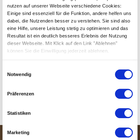
vertraulich und mit angemessener Sorgfalt
nutzen auf unserer Webseite verschiedene Cookies:
behandelt. Solarwatt garantiert, dass redlichen
Einige sind essenziell für die Funktion, andere helfen uns
Hinweisgebern aufgrund ihres Hinweises keine
dabei, die Nutzenden besser zu verstehen. Sie sind also
Nachteile entstehen. Der bewusste Missbrauch der
eine Hilfe, unsere Leistung stetig zu optimieren und das
Meldewege wird nicht toleriert.
Resultat ist ein deutlich besseres Erlebnis der Nutzung
Dieses Angebot wird darüber hinaus durch die
dieser Webseite. Mit Klick auf den Link "Ablehnen"
Möglichkeit erweitert, Hinweise auf mögliche
können Sie die Einwilligung jederzeit ablehnen.
Gesetzesverletzungen oder Verstöße gegen interne
Richtlinien an die Solarwatt Ombudsstelle per E-
Einwilligungsauswahl
Mail
solarwatt@compliance-aid.com
, per Telefon
Notwendig
unter
+49 (0) 30 403 6750-28
oder über das
anonyme digitale Hinweisgebersystem unter
Präferenzen
compliance-aid.com/solarwatt
zu melden. Alle
Angaben werden vertraulich behandelt.
Statistiken
Marketing