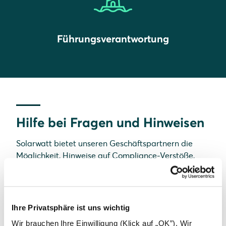
Führungsverantwortung
Hilfe bei Fragen und Hinweisen
Solarwatt bietet unseren Geschäftspartnern die
Möglichkeit, Hinweise auf Compliance-Verstöße,
einschließlich des Verdachts auf korrupte Praktiken,
wettbewerbswidriges Verhalten oder auch
Geldwäsche unter
compliance@solarwatt.com
an
den Risiko- und Compliance-Beauftragten von
Ihre Privatsphäre ist uns wichtig
Solarwatt zu melden. Alle Hinweise werden
Wir brauchen Ihre Einwilligung (Klick auf „OK”). Wir