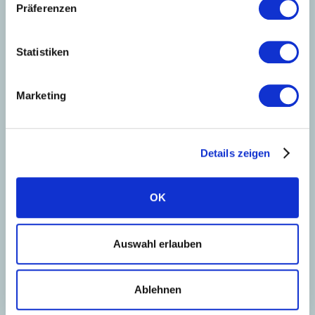
Sascha Buch
Präferenzen
Hessen, Thüringen, Rheinland-Pfalz und
Nordrhein-Westfalen
Statistiken
PLZ-Gebiet: 34-36, 54-57, 60, 61, 63-69
Marketing
Sascha.buch@solarwatt.com
Jetzt kontaktieren
Details zeigen
OK
Auswahl erlauben
Ablehnen