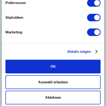
Sascha Buch
Präferenzen
Hessen, Thüringen, Rheinland-Pfalz und
Nordrhein-Westfalen
Statistiken
PLZ-Gebiet: 34-36, 54-57, 60, 61, 63-69
Marketing
Sascha.buch@solarwatt.com
Jetzt kontaktieren
Details zeigen
OK
Auswahl erlauben
Ablehnen