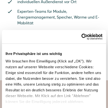
individuellen Außendienst vor Ort
Experten-Teams für Module,
Energiemanagement, Speicher, Wärme und E-
Mobilität
Jetzt Partner werden und profitieren
Ihre Privatsphäre ist uns wichtig
Wir brauchen Ihre Einwilligung (Klick auf „OK”). Wir
Solarwatt Headquarter in Dresden
nutzen auf unserer Webseite verschiedene Cookies:
Einige sind essenziell für die Funktion, andere helfen uns
dabei, die Nutzenden besser zu verstehen. Sie sind also
eine Hilfe, unsere Leistung stetig zu optimieren und das
Resultat ist ein deutlich besseres Erlebnis der Nutzung
dieser Webseite. Mit Klick auf den Link "Ablehnen"
Photovoltaiksysteme direkt
können Sie die Einwilligung jederzeit ablehnen.