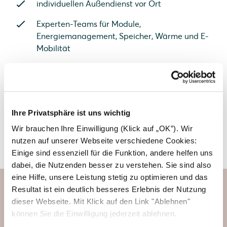
individuellen Außendienst vor Ort
Experten-Teams für Module,
Energiemanagement, Speicher, Wärme und E-
Mobilität
Jetzt Partner werden und profitieren
Ihre Privatsphäre ist uns wichtig
Wir brauchen Ihre Einwilligung (Klick auf „OK”). Wir
Solarwatt Headquarter in Dresden
nutzen auf unserer Webseite verschiedene Cookies:
Einige sind essenziell für die Funktion, andere helfen uns
dabei, die Nutzenden besser zu verstehen. Sie sind also
eine Hilfe, unsere Leistung stetig zu optimieren und das
Resultat ist ein deutlich besseres Erlebnis der Nutzung
dieser Webseite. Mit Klick auf den Link "Ablehnen"
Photovoltaiksysteme direkt
können Sie die Einwilligung jederzeit ablehnen.