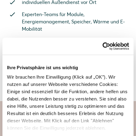
individuellen Außendienst vor Ort
Experten-Teams für Module,
Energiemanagement, Speicher, Wärme und E-
Mobilität
Jetzt Partner werden und profitieren
Ihre Privatsphäre ist uns wichtig
Wir brauchen Ihre Einwilligung (Klick auf „OK”). Wir
Solarwatt Headquarter in Dresden
nutzen auf unserer Webseite verschiedene Cookies:
Einige sind essenziell für die Funktion, andere helfen uns
dabei, die Nutzenden besser zu verstehen. Sie sind also
eine Hilfe, unsere Leistung stetig zu optimieren und das
Resultat ist ein deutlich besseres Erlebnis der Nutzung
dieser Webseite. Mit Klick auf den Link "Ablehnen"
Photovoltaiksysteme direkt
können Sie die Einwilligung jederzeit ablehnen.