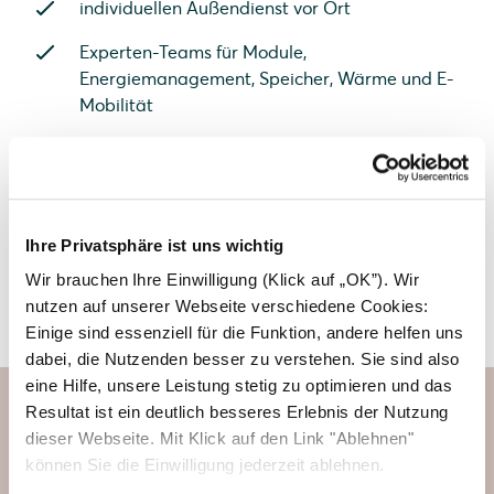
individuellen Außendienst vor Ort
Experten-Teams für Module,
Energiemanagement, Speicher, Wärme und E-
Mobilität
Jetzt Partner werden und profitieren
Ihre Privatsphäre ist uns wichtig
Wir brauchen Ihre Einwilligung (Klick auf „OK”). Wir
Solarwatt Headquarter in Dresden
nutzen auf unserer Webseite verschiedene Cookies:
Einige sind essenziell für die Funktion, andere helfen uns
dabei, die Nutzenden besser zu verstehen. Sie sind also
eine Hilfe, unsere Leistung stetig zu optimieren und das
Resultat ist ein deutlich besseres Erlebnis der Nutzung
dieser Webseite. Mit Klick auf den Link "Ablehnen"
Photovoltaiksysteme direkt
können Sie die Einwilligung jederzeit ablehnen.