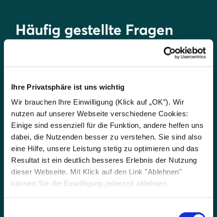
Häufig gestellte Fragen
Wer kann teilnehmen?
Ihre Privatsphäre ist uns wichtig
Die Schulungsangebote der SOLARWATT
Welches Vorwissen muss ich
Wir brauchen Ihre Einwilligung (Klick auf „OK”). Wir
Academy richten sich vorwiegend an
nutzen auf unserer Webseite verschiedene Cookies:
mitbringen?
Installateure. Wir haben aber auch Schulungen,
Einige sind essenziell für die Funktion, andere helfen uns
welche speziell die Anforderungen von Berufs-
dabei, die Nutzenden besser zu verstehen. Sie sind also
Unsere Schulungen richten sich an
und Quereinsteigern im Blick haben.
Wie hoch ist die max.
eine Hilfe, unsere Leistung stetig zu optimieren und das
Teilnehmer:innen mit unterschiedlichem
Teilnehmerzahl?
Resultat ist ein deutlich besseres Erlebnis der Nutzung
Wissensstand. So bieten wir
dieser Webseite. Mit Klick auf den Link "Ablehnen"
Grundlagenschulungen an, die in das jeweilige
können Sie die Einwilligung jederzeit ablehnen.
Die Teilnehmerzahl der Schulungen vor Ort ist
Thema einführen und Hilfestellungen geben. Hier
Wie lang dauert eine Schulung?
begrenzt auf max. 20 Teilnehmer. An unseren
genügt vor allem ein starkes Interesse an dem
Einwilligungsauswahl
Online-Schulungen können deutlich mehr
Thema. Die detaillierten Produktschulungen inkl.