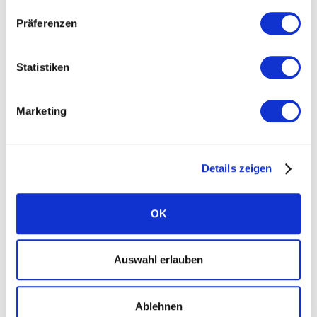
Präferenzen
Wechselrichter
Wechselrichter spielen eine Schlüsselrolle für die
Statistiken
Leistung der PV-Anlagen Ihrer Kunden. Die
SOLARWATT Inverter vision bieten hohe Effizienz,
Marketing
leisen Betrieb bis 10 kW und einfache Installation –
ideal für jedes Solarprojekt.
Details zeigen
Produkte von Solarwatt ansehen
OK
Produkte von SMA ansehen
Auswahl erlauben
Produkte von Fronius ansehen
Ablehnen