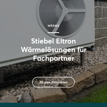
WÄRME
Stiebel Eltron
Wärmelösungen für
Fachpartner
Zu den Produkten