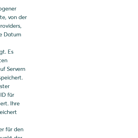
zogener
te, von der
roviders,
ie Datum
gt. Es
ten
uf Servern
peichert.
ster
ID für
rt. Ihre
eichert
r für den
punkt der