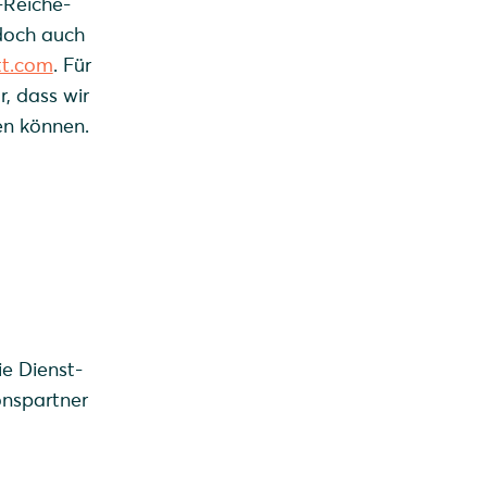
-Reiche-
doch auch
tt.com
. Für
r, dass wir
en können.
ie Dienst-
onspartner