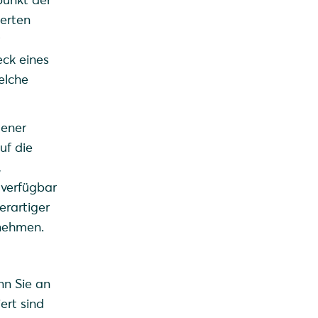
ierten
eck eines
elche
dener
uf die
,
 verfügbar
erartiger
nehmen.
nn Sie an
ert sind