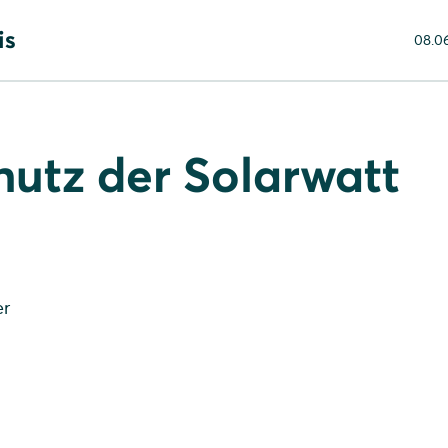
is
08.0
att GmbH
 unsere Social Media- und Bewerber-Webseiten
utz der Solarwatt
er