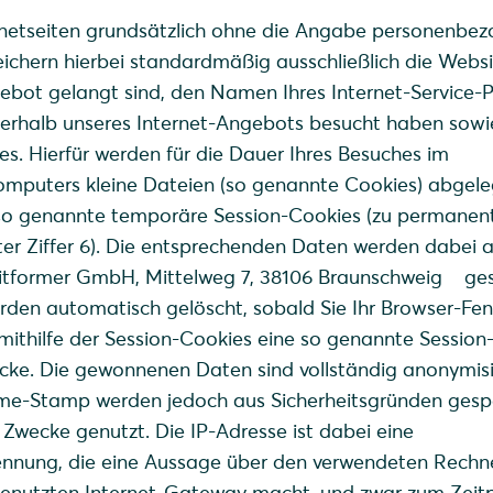
rnetseiten grundsätzlich ohne die Angabe personenbe
ichern hierbei standardmäßig ausschließlich die Websi
ebot gelangt sind, den Namen Ihres Internet-Service-P
nerhalb unseres Internet-Angebots besucht haben sow
s. Hierfür werden für die Dauer Ihres Besuches im
Computers kleine Dateien (so genannte Cookies) abgele
 so genannte temporäre Session-Cookies (zu permanen
er Ziffer 6). Die entsprechenden Daten werden dabei a
 Bitformer GmbH, Mittelweg 7, 38106 Braunschweig ges
rden automatisch gelöscht, sobald Sie Ihr Browser-Fen
 mithilfe der Session-Cookies eine so genannte Session-
ecke. Die gewonnenen Daten sind vollständig anonymisie
ime-Stamp werden jedoch aus Sicherheitsgründen gesp
e Zwecke genutzt. Die IP-Adresse ist dabei eine
nung, die eine Aussage über den verwendeten Rechne
enutzten Internet-Gateway macht, und zwar zum Zeit