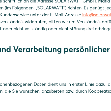
ie schriftlich an die Adresse SOLARWATT GmbH, Maria
en (im Folgenden: „SOLARWATT“) richten. Es genügt je
 Kundenservice unter der E-Mail-Adresse
info@solarwa
inverständnis widerrufen, bitten wir um Verständnis dafü
 oder nicht vollständig oder nicht störungsfrei erbring
und Verarbeitung persönlicher
onenbezogenen Daten dient uns in erster Linie dazu, d
n, die Sie wünschen, anzubieten bzw. durch Kooperati