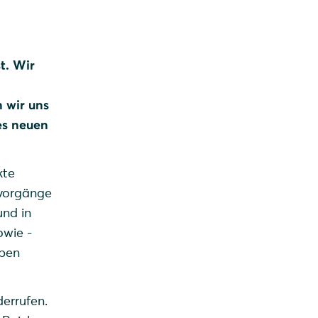
t. Wir
 wir uns
es neuen
kte
svorgänge
und in
owie -
eben
derrufen.