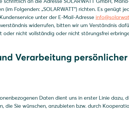
ie schriftlich an die Adresse SOLARWATT GmbH, Maria
en (im Folgenden: „SOLARWATT“) richten. Es genügt je
 Kundenservice unter der E-Mail-Adresse
info@solarwa
inverständnis widerrufen, bitten wir um Verständnis dafü
 oder nicht vollständig oder nicht störungsfrei erbring
und Verarbeitung persönlicher
onenbezogenen Daten dient uns in erster Linie dazu, d
n, die Sie wünschen, anzubieten bzw. durch Kooperati