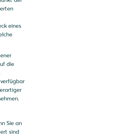
ierten
eck eines
elche
dener
uf die
,
 verfügbar
erartiger
nehmen.
nn Sie an
ert sind