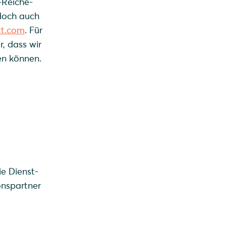
-Reiche-
doch auch
tt.com
. Für
r, dass wir
en können.
ie Dienst-
onspartner