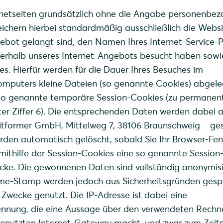
rnetseiten grundsätzlich ohne die Angabe personenbe
ichern hierbei standardmäßig ausschließlich die Websi
ebot gelangt sind, den Namen Ihres Internet-Service-P
nerhalb unseres Internet-Angebots besucht haben sow
s. Hierfür werden für die Dauer Ihres Besuches im
Computers kleine Dateien (so genannte Cookies) abgele
 so genannte temporäre Session-Cookies (zu permanen
er Ziffer 6). Die entsprechenden Daten werden dabei a
 Bitformer GmbH, Mittelweg 7, 38106 Braunschweig ges
rden automatisch gelöscht, sobald Sie Ihr Browser-Fen
 mithilfe der Session-Cookies eine so genannte Session-
ecke. Die gewonnenen Daten sind vollständig anonymisie
ime-Stamp werden jedoch aus Sicherheitsgründen gesp
e Zwecke genutzt. Die IP-Adresse ist dabei eine
nung, die eine Aussage über den verwendeten Rechne
enutzten Internet-Gateway macht, und zwar zum Zeit