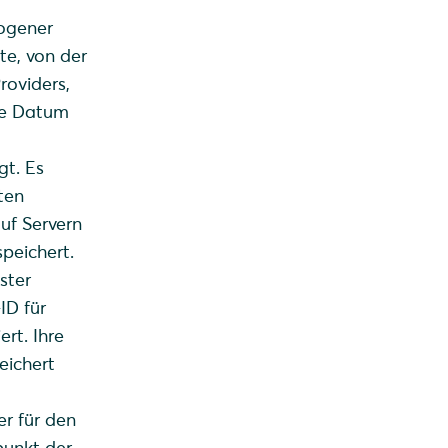
zogener
te, von der
roviders,
ie Datum
gt. Es
ten
uf Servern
peichert.
ster
ID für
rt. Ihre
eichert
r für den
punkt der