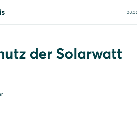
is
08.0
att GmbH
 unsere Social Media- und Bewerber-Webseiten
utz der Solarwatt
er