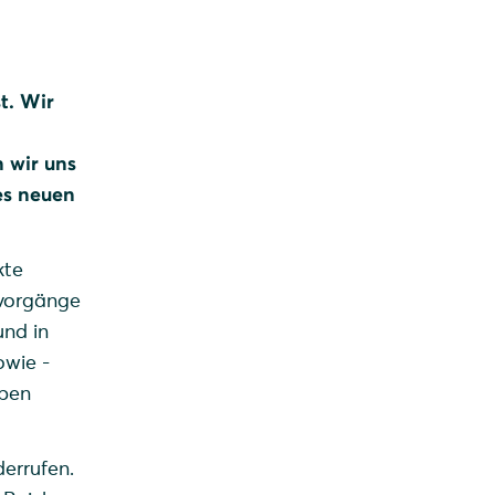
t. Wir
 wir uns
es neuen
kte
svorgänge
und in
owie -
eben
derrufen.