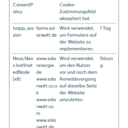
ConsentP
Cookie-
olicy
Zustimmungsfeld
akzeptiert hat.
lvapp_ses
forms.sol
Wird verwendet,
1 Tag
sion
arwatt.de
um Formulare auf
der Website zu
implementieren.
Neos.Neo
www.sola
Wird verwendet,
Sitzun
s.lastVisit
renergie.
um den Nutzer
g
edNode
de
vor und nach dem
[x8]
www.sola
Anmeldevorgang
rwatt.co.u
auf dieselbe Seite
k
der Website
www.sola
umzuleiten.
rwatt.co
m
www.sola
rwatt.de