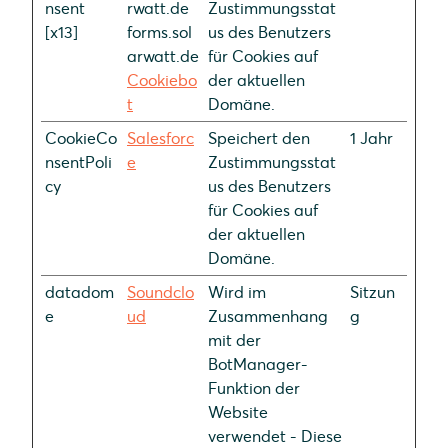
nsent
rwatt.de
Zustimmungsstat
[x13]
forms.sol
us des Benutzers
arwatt.de
für Cookies auf
Cookiebo
der aktuellen
t
Domäne.
CookieCo
Salesforc
Speichert den
1 Jahr
nsentPoli
e
Zustimmungsstat
cy
us des Benutzers
für Cookies auf
der aktuellen
Domäne.
datadom
Soundclo
Wird im
Sitzun
e
ud
Zusammenhang
g
mit der
BotManager-
Funktion der
Website
verwendet - Diese