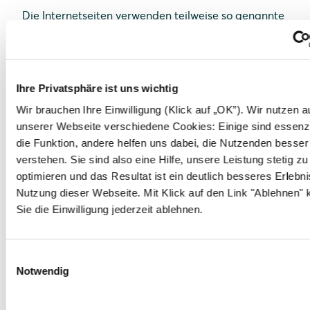
Die Internetseiten verwenden teilweise so genannte
Cookies. Cookies richten auf Ihrem Rechner keinen
Schaden an und enthalten keine Viren. Cookies
dienen dazu, unser Angebot nutzerfreundlicher,
effektiver und sicherer zu machen. Cookies sind
Ihre Privatsphäre ist uns wichtig
kleine Textdateien, die auf Ihrem Rechner abgelegt
Wir brauchen Ihre Einwilligung (Klick auf „OK”). Wir nutzen a
werden und die Ihr Browser speichert. Die meisten
unserer Webseite verschiedene Cookies: Einige sind essenzie
der von uns verwendeten Cookies sind so genannte
die Funktion, andere helfen uns dabei, die Nutzenden besser
“Session-Cookies”. Sie werden nach Ende Ihres
verstehen. Sie sind also eine Hilfe, unsere Leistung stetig zu
Besuchs automatisch gelöscht. Andere Cookies
optimieren und das Resultat ist ein deutlich besseres Erlebni
bleiben auf Ihrem Endgerät gespeichert bis Sie
Nutzung dieser Webseite. Mit Klick auf den Link "Ablehnen"
diese löschen. Diese Cookies ermöglichen es uns,
Sie die Einwilligung jederzeit ablehnen.
Ihren Browser beim nächsten Besuch
wiederzuerkennen.
Sie können Ihren Browser so einstellen, dass Sie über
Einwilligungsauswahl
Notwendig
das Setzen von Cookies informiert werden und
Cookies nur im Einzelfall erlauben, die Annahme von
Cookies für bestimmte Fälle oder generell