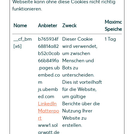
Webseite kann ohne diese Cookies nicht richtig
funktionieren.
Maximale
Name
Anbieter
Zweck
Speicherdau
__cf_bm
b765934f
Dieser Cookie
1 Tag
[x6]
68814a82
wird verwendet,
b52c0cab
um zwischen
66b849fa
Menschen und
.pages.ub
Bots zu
embed.co
unterscheiden.
m
Dies ist vorteilhaft
js.ubemb
für die Website,
ed.com
um gültige
LinkedIn
Berichte über die
Matterpo
Nutzung Ihrer
rt
Website zu
www1.sol
erstellen.
arwatt.de