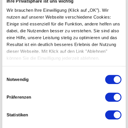
Ihre Privatsphäre ist uns wichtig
Über uns
Wir brauchen Ihre Einwilligung (Klick auf „OK”). Wir
nutzen auf unserer Webseite verschiedene Cookies:
Was uns einzigartig macht
Einige sind essenziell für die Funktion, andere helfen uns
dabei, die Nutzenden besser zu verstehen. Sie sind also
Nachhaltigkeit
eine Hilfe, unsere Leistung stetig zu optimieren und das
Standorte
Resultat ist ein deutlich besseres Erlebnis der Nutzung
dieser Webseite. Mit Klick auf den Link "Ablehnen"
Karriere
können Sie die Einwilligung jederzeit ablehnen.
News
Einwilligungsauswahl
Presse
Notwendig
FAQ Solarwatt
Kontakt aufnehmen
Präferenzen
Statistiken