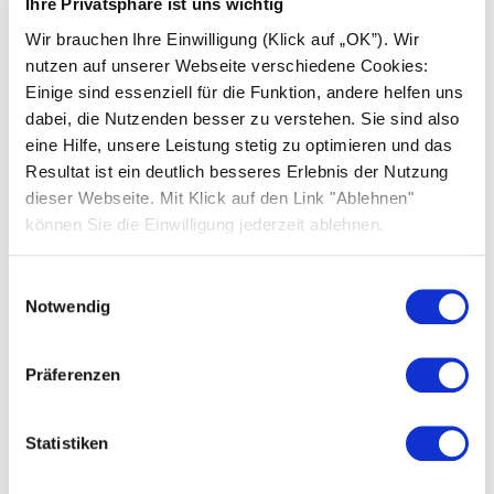
Ihre Privatsphäre ist uns wichtig
Über uns
Wir brauchen Ihre Einwilligung (Klick auf „OK”). Wir
nutzen auf unserer Webseite verschiedene Cookies:
Was uns einzigartig macht
Einige sind essenziell für die Funktion, andere helfen uns
dabei, die Nutzenden besser zu verstehen. Sie sind also
Nachhaltigkeit
eine Hilfe, unsere Leistung stetig zu optimieren und das
Standorte
Resultat ist ein deutlich besseres Erlebnis der Nutzung
dieser Webseite. Mit Klick auf den Link "Ablehnen"
Karriere
können Sie die Einwilligung jederzeit ablehnen.
News
Einwilligungsauswahl
Presse
Notwendig
FAQ Solarwatt
Kontakt aufnehmen
Präferenzen
Statistiken