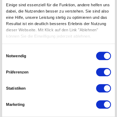
Wir bemühen uns, Ihre Hinweise schnellstmöglich zu
Einige sind essenziell für die Funktion, andere helfen uns
prüfen und Ihnen eine Rückmeldung zu geben.
dabei, die Nutzenden besser zu verstehen. Sie sind also
eine Hilfe, unsere Leistung stetig zu optimieren und das
Durchsetzungsverfahren
Resultat ist ein deutlich besseres Erlebnis der Nutzung
dieser Webseite. Mit Klick auf den Link "Ablehnen"
Sollten Sie der Ansicht sein, dass die Anforderungen
können Sie die Einwilligung jederzeit ablehnen.
an die Barrierefreiheit nicht eingehalten werden,
und erhalten Sie auf Ihre Hinweise keine
Einwilligungsauswahl
zufriedenstellende Rückmeldung, können Sie sich an
Notwendig
die zuständige Marktüberwachungsbehörde
wenden.
Präferenzen
Zuständig für die Überwachung der Einhaltung der
Barrierefreiheitsanforderungen nach dem BFSG ist:
Statistiken
Marktüberwachungsstelle der Länder für die
Barrierefreiheit von Produkten und Dienstleistungen
(MLBF)
Marketing
Hasselbachplatz 3