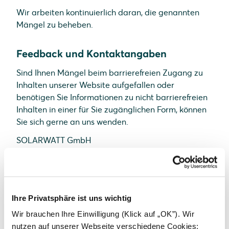
Wir arbeiten kontinuierlich daran, die genannten
Mängel zu beheben.
Feedback und Kontaktangaben
Sind Ihnen Mängel beim barrierefreien Zugang zu
Inhalten unserer Website aufgefallen oder
benötigen Sie Informationen zu nicht barrierefreien
Inhalten in einer für Sie zugänglichen Form, können
Sie sich gerne an uns wenden.
SOLARWATT GmbH
Maria-Reiche-Straße 2a
01109 Dresden
E-Mail:
info@solarwatt.com
Ihre Privatsphäre ist uns wichtig
Telefon:
+49-351-8895-0
Wir brauchen Ihre Einwilligung (Klick auf „OK”). Wir
nutzen auf unserer Webseite verschiedene Cookies: