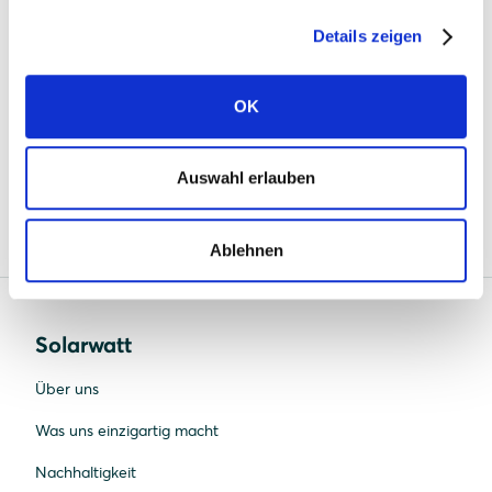
39104 Magdeburg
Details zeigen
https://www.mlbf-barrierefrei.de/
OK
Diese Erklärung wurde am 9. Juni 2026 erstellt und
Auswahl erlauben
wird regelmäßig überprüft und aktualisiert.
Ablehnen
Solarwatt
Über uns
Was uns einzigartig macht
Nachhaltigkeit