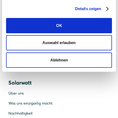
39104 Magdeburg
Details zeigen
https://www.mlbf-barrierefrei.de/
OK
Diese Erklärung wurde am 9. Juni 2026 erstellt und
Auswahl erlauben
wird regelmäßig überprüft und aktualisiert.
Ablehnen
Solarwatt
Über uns
Was uns einzigartig macht
Nachhaltigkeit