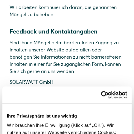
Wir arbeiten kontinuierlich daran, die genannten
Mängel zu beheben.
Feedback und Kontaktangaben
Sind Ihnen Mängel beim barrierefreien Zugang zu
Inhalten unserer Website aufgefallen oder
benötigen Sie Informationen zu nicht barrierefreien
Inhalten in einer für Sie zugänglichen Form, können
Sie sich gerne an uns wenden.
SOLARWATT GmbH
Maria-Reiche-Straße 2a
01109 Dresden
E-Mail:
info@solarwatt.com
Ihre Privatsphäre ist uns wichtig
Telefon:
+49-351-8895-0
Wir brauchen Ihre Einwilligung (Klick auf „OK”). Wir
nutzen auf unserer Webseite verschiedene Cookies: