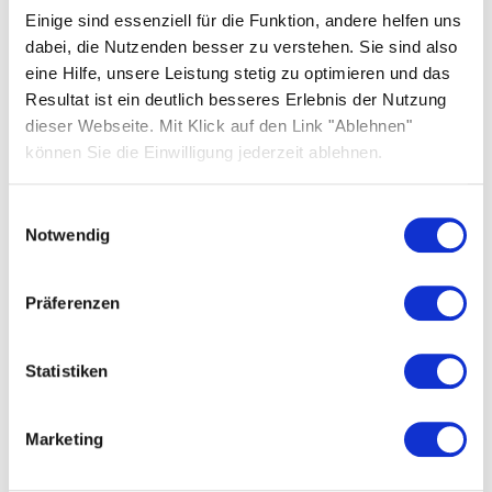
Wir bemühen uns, Ihre Hinweise schnellstmöglich zu
Einige sind essenziell für die Funktion, andere helfen uns
prüfen und Ihnen eine Rückmeldung zu geben.
dabei, die Nutzenden besser zu verstehen. Sie sind also
eine Hilfe, unsere Leistung stetig zu optimieren und das
Durchsetzungsverfahren
Resultat ist ein deutlich besseres Erlebnis der Nutzung
dieser Webseite. Mit Klick auf den Link "Ablehnen"
Sollten Sie der Ansicht sein, dass die Anforderungen
können Sie die Einwilligung jederzeit ablehnen.
an die Barrierefreiheit nicht eingehalten werden,
und erhalten Sie auf Ihre Hinweise keine
Einwilligungsauswahl
zufriedenstellende Rückmeldung, können Sie sich an
Notwendig
die zuständige Marktüberwachungsbehörde
wenden.
Präferenzen
Zuständig für die Überwachung der Einhaltung der
Barrierefreiheitsanforderungen nach dem BFSG ist:
Statistiken
Marktüberwachungsstelle der Länder für die
Barrierefreiheit von Produkten und Dienstleistungen
(MLBF)
Marketing
Hasselbachplatz 3