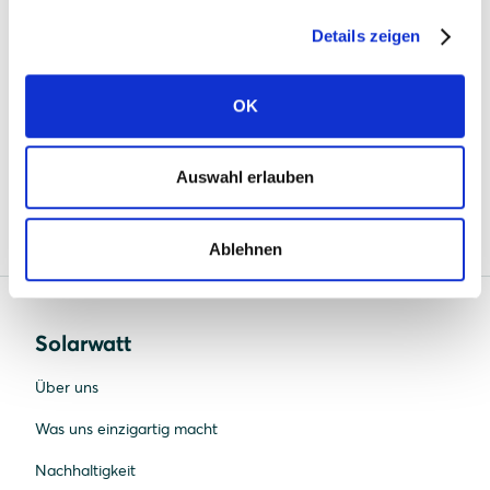
39104 Magdeburg
Details zeigen
https://www.mlbf-barrierefrei.de/
OK
Diese Erklärung wurde am 9. Juni 2026 erstellt und
Auswahl erlauben
wird regelmäßig überprüft und aktualisiert.
Ablehnen
Solarwatt
Über uns
Was uns einzigartig macht
Nachhaltigkeit