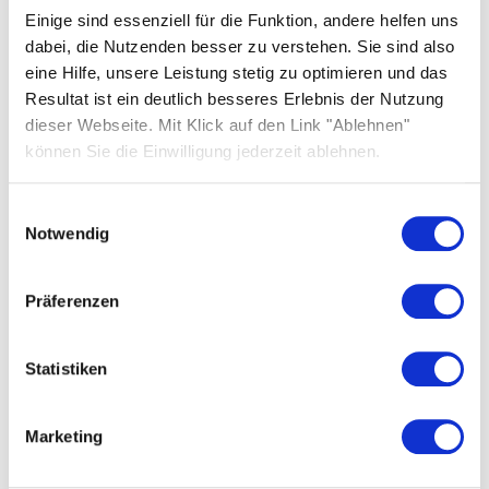
Wir bemühen uns, Ihre Hinweise schnellstmöglich zu
Einige sind essenziell für die Funktion, andere helfen uns
prüfen und Ihnen eine Rückmeldung zu geben.
dabei, die Nutzenden besser zu verstehen. Sie sind also
eine Hilfe, unsere Leistung stetig zu optimieren und das
Durchsetzungsverfahren
Resultat ist ein deutlich besseres Erlebnis der Nutzung
dieser Webseite. Mit Klick auf den Link "Ablehnen"
Sollten Sie der Ansicht sein, dass die Anforderungen
können Sie die Einwilligung jederzeit ablehnen.
an die Barrierefreiheit nicht eingehalten werden,
und erhalten Sie auf Ihre Hinweise keine
Einwilligungsauswahl
zufriedenstellende Rückmeldung, können Sie sich an
Notwendig
die zuständige Marktüberwachungsbehörde
wenden.
Präferenzen
Zuständig für die Überwachung der Einhaltung der
Barrierefreiheitsanforderungen nach dem BFSG ist:
Statistiken
Marktüberwachungsstelle der Länder für die
Barrierefreiheit von Produkten und Dienstleistungen
(MLBF)
Marketing
Hasselbachplatz 3