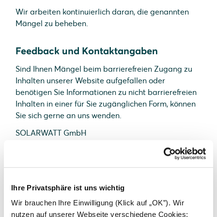
Wir arbeiten kontinuierlich daran, die genannten
Mängel zu beheben.
Feedback und Kontaktangaben
Sind Ihnen Mängel beim barrierefreien Zugang zu
Inhalten unserer Website aufgefallen oder
benötigen Sie Informationen zu nicht barrierefreien
Inhalten in einer für Sie zugänglichen Form, können
Sie sich gerne an uns wenden.
SOLARWATT GmbH
Maria-Reiche-Straße 2a
01109 Dresden
E-Mail:
info@solarwatt.com
Ihre Privatsphäre ist uns wichtig
Telefon:
+49-351-8895-0
Wir brauchen Ihre Einwilligung (Klick auf „OK”). Wir
nutzen auf unserer Webseite verschiedene Cookies: