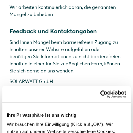
Wir arbeiten kontinuierlich daran, die genannten
Mängel zu beheben.
Feedback und Kontaktangaben
Sind Ihnen Mängel beim barrierefreien Zugang zu
Inhalten unserer Website aufgefallen oder
benötigen Sie Informationen zu nicht barrierefreien
Inhalten in einer für Sie zugänglichen Form, können
Sie sich gerne an uns wenden.
SOLARWATT GmbH
Maria-Reiche-Straße 2a
01109 Dresden
E-Mail:
info@solarwatt.com
Ihre Privatsphäre ist uns wichtig
Telefon:
+49-351-8895-0
Wir brauchen Ihre Einwilligung (Klick auf „OK”). Wir
nutzen auf unserer Webseite verschiedene Cookies: