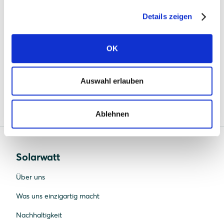
39104 Magdeburg
Details zeigen
https://www.mlbf-barrierefrei.de/
OK
Diese Erklärung wurde am 9. Juni 2026 erstellt und
Auswahl erlauben
wird regelmäßig überprüft und aktualisiert.
Ablehnen
Solarwatt
Über uns
Was uns einzigartig macht
Nachhaltigkeit