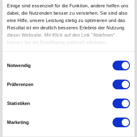
Wir bemühen uns, Ihre Hinweise schnellstmöglich zu
Einige sind essenziell für die Funktion, andere helfen uns
prüfen und Ihnen eine Rückmeldung zu geben.
dabei, die Nutzenden besser zu verstehen. Sie sind also
eine Hilfe, unsere Leistung stetig zu optimieren und das
Durchsetzungsverfahren
Resultat ist ein deutlich besseres Erlebnis der Nutzung
dieser Webseite. Mit Klick auf den Link "Ablehnen"
Sollten Sie der Ansicht sein, dass die Anforderungen
können Sie die Einwilligung jederzeit ablehnen.
an die Barrierefreiheit nicht eingehalten werden,
und erhalten Sie auf Ihre Hinweise keine
Einwilligungsauswahl
zufriedenstellende Rückmeldung, können Sie sich an
Notwendig
die zuständige Marktüberwachungsbehörde
wenden.
Präferenzen
Zuständig für die Überwachung der Einhaltung der
Barrierefreiheitsanforderungen nach dem BFSG ist:
Statistiken
Marktüberwachungsstelle der Länder für die
Barrierefreiheit von Produkten und Dienstleistungen
(MLBF)
Marketing
Hasselbachplatz 3