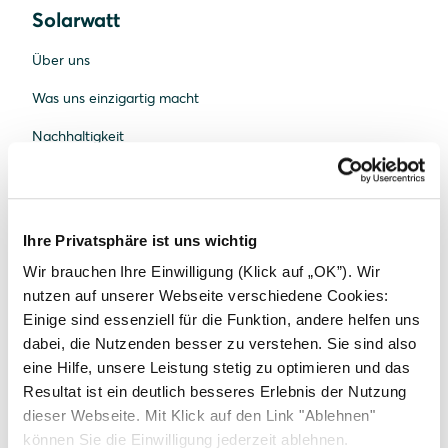
Solarwatt
Über uns
Was uns einzigartig macht
Nachhaltigkeit
Standorte
Karriere
Ihre Privatsphäre ist uns wichtig
News
Wir brauchen Ihre Einwilligung (Klick auf „OK”). Wir
Presse
nutzen auf unserer Webseite verschiedene Cookies:
Einige sind essenziell für die Funktion, andere helfen uns
FAQ Solarwatt
dabei, die Nutzenden besser zu verstehen. Sie sind also
Kontakt aufnehmen
eine Hilfe, unsere Leistung stetig zu optimieren und das
Resultat ist ein deutlich besseres Erlebnis der Nutzung
dieser Webseite. Mit Klick auf den Link "Ablehnen"
können Sie die Einwilligung jederzeit ablehnen.